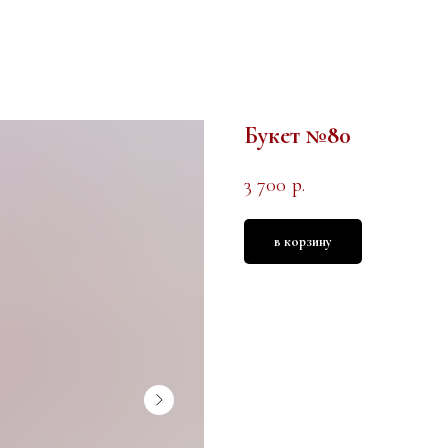
Букет №80
3 700
р.
в корзину